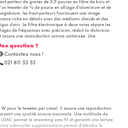
aut-parleur de graves de 3,5 pouces en fibre de bois et
'un tweeter de ¾ de pouce en alliage d'aluminium et de
agnésium, les haut-parleurs fournissent une image
onore riche en détails avec des médiums chauds et des
igus clairs. Le filtre électronique à deux voies sépare les
lages de fréquences avec précision, réduit la distorsion
t assure une reproduction sonore optimisée. Une
onception bass-reflex permet de reproduire les basses
Une question ?
réquences jusqu'à 65 Hz et complète l'image sonore
quilibrée.
Contactez nous !
021 811 53 53
5 W pour le tweeter par canal, il assure une reproduction
garantit une qualité sonore maximale. Une multitude de
 LDAC permet le streaming sans fil et garantit une lecture
sortie subwoofer supplémentaire permet d'étendre le