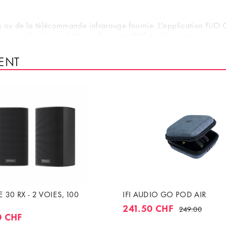
ues ou de la télécommande infrarouge fournie. L'application FiiO 
s préconfigurés. Le boîtier robuste en MDF au design acoustique
e réveil automatiques garantissent un fonctionnement économe en 
ne solution performante pour les applications audio exigeantes.
ENT
 30 RX - 2 VOIES, 100
IFI AUDIO GO POD AIR
241.50 CHF
249.00
0 CHF