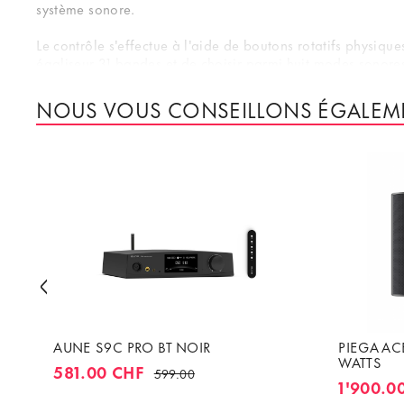
système sonore.
Le contrôle s'effectue à l'aide de boutons rotatifs physiq
égaliseur 31 bandes et de choisir parmi huit modes sonore
la précision du son. Les fonctions de mise en veille et d
qualité et une multitude de fonctions, le FiiO SA 1 offre u
NOUS VOUS CONSEILLONS ÉGALEM
AUNE S9C PRO BT NOIR
PIEGA ACE
WATTS
581.00 CHF
599.00
1'900.0