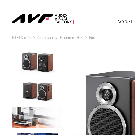
ACCUEIL
HI-FI Stéréo
Accessoires
-
Enceintes HiFi
Fiio