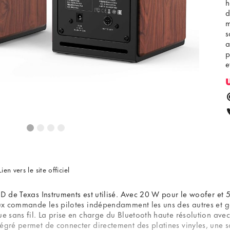
h
d
m
s
a
p
e
c
f
é
Lien vers le site officiel
 D de Texas Instruments est utilisé. Avec 20 W pour le woofer et 
naux commande les pilotes indépendamment les uns des autres et 
e sans fil. La prise en charge du Bluetooth haute résolution avec
tégré permet de connecter directement des platines vinyles, une 