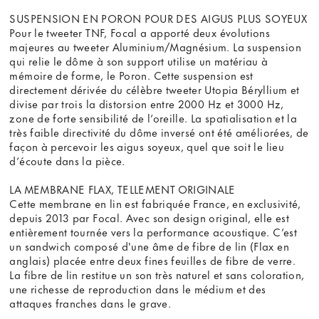
SUSPENSION EN PORON POUR DES AIGUS PLUS SOYEUX
Pour le tweeter TNF, Focal a apporté deux évolutions
majeures au tweeter Aluminium/Magnésium. La suspension
qui relie le dôme à son support utilise un matériau à
mémoire de forme, le Poron. Cette suspension est
directement dérivée du célèbre tweeter Utopia Béryllium et
divise par trois la distorsion entre 2000 Hz et 3000 Hz,
zone de forte sensibilité de l’oreille. La spatialisation et la
très faible directivité du dôme inversé ont été améliorées, de
façon à percevoir les aigus soyeux, quel que soit le lieu
d’écoute dans la pièce.
LA MEMBRANE FLAX, TELLEMENT ORIGINALE
Cette membrane en lin est fabriquée France, en exclusivité,
depuis 2013 par Focal. Avec son design original, elle est
entièrement tournée vers la performance acoustique. C’est
un sandwich composé d'une âme de fibre de lin (Flax en
anglais) placée entre deux fines feuilles de fibre de verre.
La fibre de lin restitue un son très naturel et sans coloration,
une richesse de reproduction dans le médium et des
attaques franches dans le grave.