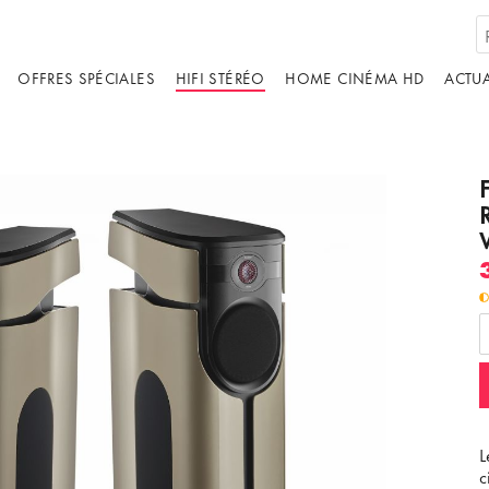
OFFRES SPÉCIALES
HIFI STÉRÉO
HOME CINÉMA HD
ACTUA
ébergé par un tiers. En affichant le contenu
us acceptez les
termes et conditions
de
youtube.com.
ir la vidéo
Ne plus demander
L
c