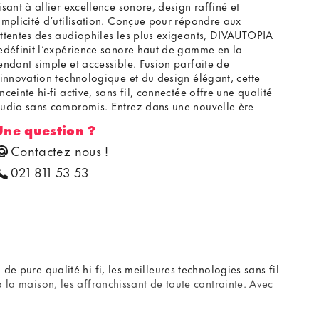
isant à allier excellence sonore, design raffiné et
implicité d’utilisation. Conçue pour répondre aux
ttentes des audiophiles les plus exigeants, DIVAUTOPIA
edéfinit l’expérience sonore haut de gamme en la
endant simple et accessible. Fusion parfaite de
’innovation technologique et du design élégant, cette
nceinte hi-fi active, sans fil, connectée offre une qualité
udio sans compromis. Entrez dans une nouvelle ère
vec DIVA UTOPIA.
+ Manufacturé en France +
Une question ?
Contactez nous !
021 811 53 53
de pure qualité hi-fi, les meilleures technologies sans fil
à la maison, les affranchissant de toute contrainte. Avec