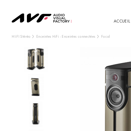
ACCUEIL
HI-FI Stéréo
Enceintes HiFi
-
Enceintes connectées
Focal
Ce contenu est h
externe, vo
Vo