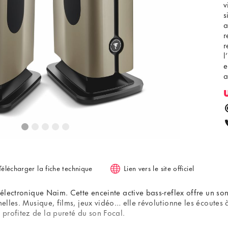
v
s
a
r
r
l
e
a
a
Télécharger la fiche technique
Lien vers le site officiel
électronique Naim. Cette enceinte active bass-reflex offre un son 
nelles. Musique, films, jeux vidéo… elle révolutionne les écoutes 
profitez de la pureté du son Focal.