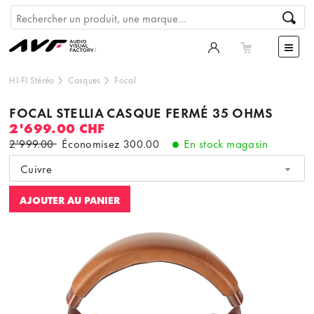
HI-FI Stéréo
Casques
Focal
FOCAL STELLIA CASQUE FERMÉ 35 OHMS
2'699.00 CHF
2'999.00
Économisez
300.00
En stock magasin
Cuivre
AJOUTER AU PANIER
Ce contenu est hébergé par un tiers. En affichant le
contenu externe, vous acceptez les
termes et conditions
de
youtube.com.