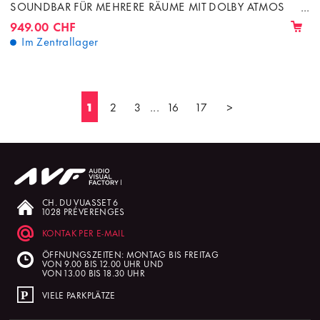
SOUNDBAR FÜR MEHRERE RÄUME MIT DOLBY ATMOS
280 W
949.00 CHF
Im Zentrallager
1
2
3
...
16
17
>
CH. DU VUASSET 6
1028 PRÉVERENGES
KONTAK PER E-MAIL
ÖFFNUNGSZEITEN: MONTAG BIS FREITAG
VON 9.00 BIS 12.00 UHR UND
VON 13.00 BIS 18.30 UHR
VIELE PARKPLÄTZE