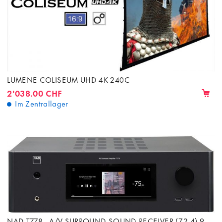
LUMENE COLISEUM UHD 4K 240C
2'038.00 CHF
Im Zentrallager
NAD T778 - A/V SURROUND SOUND RECEIVER (7.2.4) 9