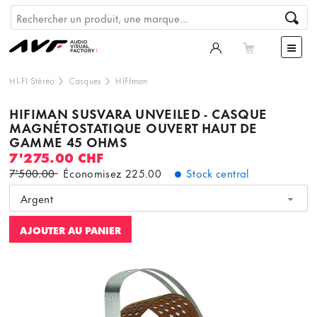
HI-FI Stéréo
Casques
HIFIman
HIFIMAN SUSVARA UNVEILED - CASQUE
MAGNÉTOSTATIQUE OUVERT HAUT DE
GAMME 45 OHMS
7'275.00 CHF
7'500.00
Économisez
225.00
Stock central
Argent
AJOUTER AU PANIER
Ce contenu est hébergé par un tiers. En affichant le