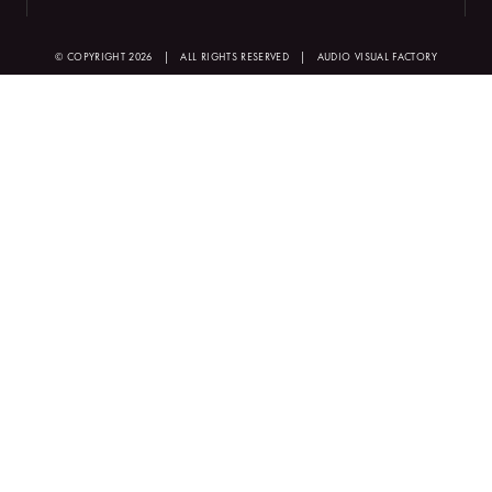
© COPYRIGHT 2026
|
ALL RIGHTS RESERVED
|
AUDIO VISUAL FACTORY