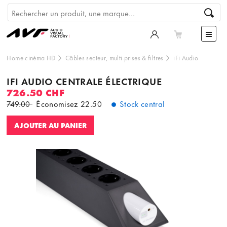
Home cinéma HD
Câbles secteur, multi-prises & filtres
iFi Audio
IFI AUDIO CENTRALE ÉLECTRIQUE
726.50 CHF
749.00
Économisez
22.50
Stock central
AJOUTER AU PANIER