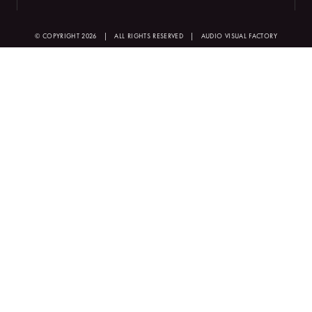
© COPYRIGHT 2026
|
ALL RIGHTS RESERVED
|
AUDIO VISUAL FACTORY