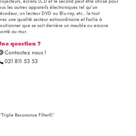
rojecteurs, écrans LCD et le second peut être utilisé pour
ous les autres appareils électroniques tel qu'un
écodeur, un lecteur DVD ou Blu-ray, etc.. le tout
vec une qualité secteur extraordinaire et faclie à
ositionner que se soit derrière un meuble ou encore
onté au mur.
Une question ?
Contactez nous !
021 811 53 53
 ‘Triple Resonance Filter©’