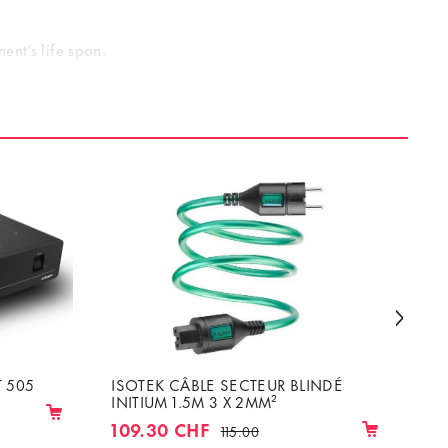
ent’s life span.
 505
ISOTEK CÂBLE SECTEUR BLINDÉ
IS
INITIUM 1.5M 3 X 2MM²
PO
IN
109.30 CHF
71
115.00
CÂ