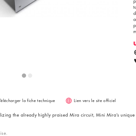
p
t
d
a
p
m
Télécharger la fiche technique
Lien vers le site officiel
lizing the already highly praised Mira circuit, Mini Mira’s unique
ise.