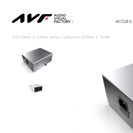
ACCUEIL
HI-FI Stéréo
Câbles secteur, multi-prises & filtres
Isotek