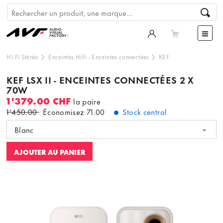
HI-FI Stéréo
Enceintes HiFi
-
Enceintes connectées
KEF
KEF LSX II - ENCEINTES CONNECTÉES 2 X
70W
1'379.00 CHF
la paire
1'450.00
Économisez
71.00
Stock central
Blanc
AJOUTER AU PANIER
Ce contenu est hébergé par un tiers. En affichant le
contenu externe, vous acceptez les
termes et conditions
de