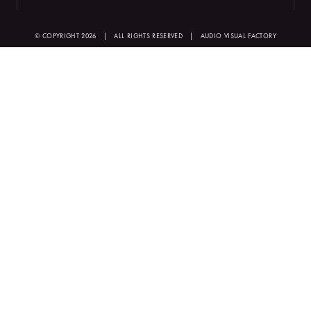
© COPYRIGHT 2026
|
ALL RIGHTS RESERVED
|
AUDIO VISUAL FACTORY