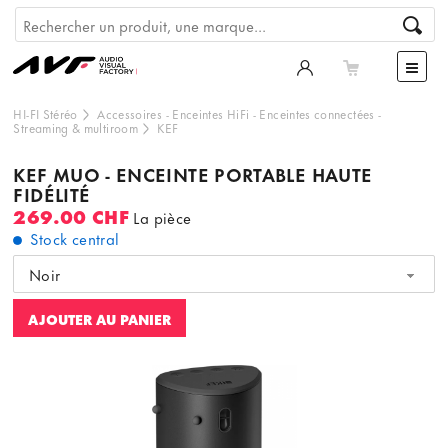
HI-FI Stéréo
Accessoires
-
Enceintes HiFi
-
Enceintes connectées
-
Streaming & multiroom
KEF
KEF MUO - ENCEINTE PORTABLE HAUTE
FIDÉLITÉ
269.00 CHF
La pièce
Stock central
Noir
AJOUTER AU PANIER
Ce contenu est hébergé par un tiers. En affichant le