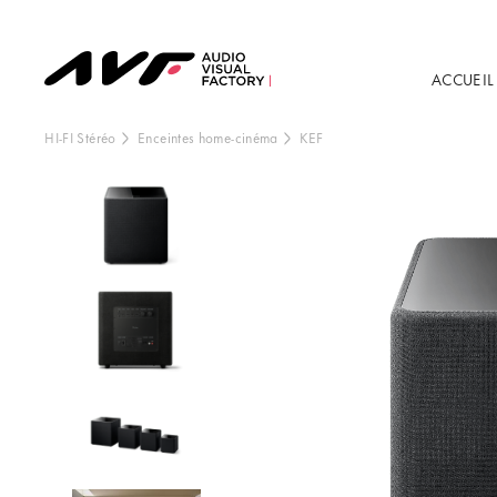
ACCUEIL
HI-FI Stéréo
Enceintes home-cinéma
KEF
Ce contenu est h
externe, vo
Vo