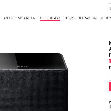
OFFRES SPÉCIALES
HIFI STÉRÉO
HOME CINÉMA HD
ACTUA
1
ébergé par un tiers. En affichant le contenu
us acceptez les
termes et conditions
de
youtube.com.
ir la vidéo
Ne plus demander
P
d