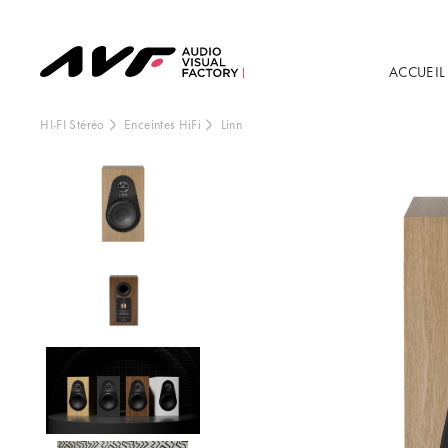
ACCUEIL
HI-FI Stéréo
Enceintes HiFi
Linn
Ce contenu est h
externe, vo
Vo