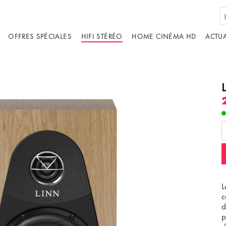
OFFRES SPÉCIALES
HIFI STÉRÉO
HOME CINÉMA HD
ACTUA
ébergé par un tiers. En affichant le contenu
us acceptez les
termes et conditions
de
youtube.com.
L
ir la vidéo
Ne plus demander
c
d
p
d