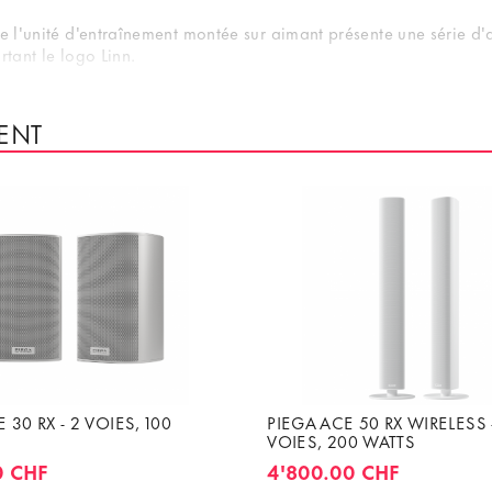
de l'unité d'entraînement montée sur aimant présente une série d
rtant le logo Linn.
les en option pour le montage des 119 enceintes.
ENT
ordable que jamais la mise à niveau de votre système vers la tec
s minutes, et les quatre canaux d'amplification, les modules DA
e contenus dans le Selekt DSM. Il suffit d'ajouter des câbles d'e
 d'excellentes caractéristiques de performance, même lorsqu'elles
référence en matière de performances et une présentation fondame
 avec ou sans ampli, vous investissez dans un système complet qu
niveau vos modules DAC, et bénéficiez des mises à jour logicielles
 30 RX - 2 VOIES, 100
PIEGA ACE 50 RX WIRELESS 
VOIES, 200 WATTS
0 CHF
4'800.00 CHF