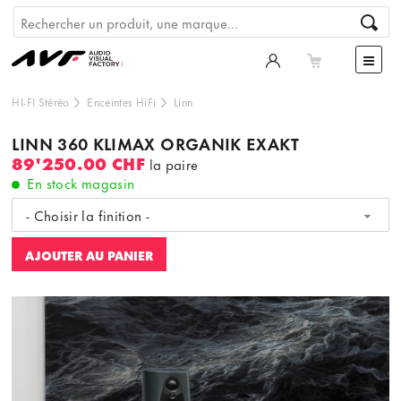
HI-FI Stéréo
Enceintes HiFi
Linn
LINN 360 KLIMAX ORGANIK EXAKT
89'250.00 CHF
la paire
En stock magasin
- Choisir la finition -
AJOUTER AU PANIER
Ce contenu est hébergé par un tiers. En affichant le
contenu externe, vous acceptez les
termes et conditions
de
youtube.com.