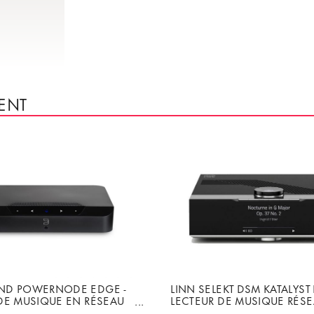
ENT
online and hear movie soundtracks, all in exceptional detail. Ak
 perfectly to the Exakt Akubarik speakers via Exakt Link, using a
 an onboard phono stage for your turntable, we have everything 
ND POWERNODE EDGE -
LINN SELEKT DSM KATALYST 
DE MUSIQUE EN RÉSEAU
LECTEUR DE MUSIQUE RÉS
2KHZ AVEC AMPLI DE 2 X
AUDIOPHILE AVEC DAC KAT