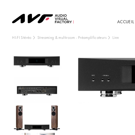
ACCUEIL
HI-FI Stéréo
Streaming & multiroom
-
Préamplificateurs
Linn