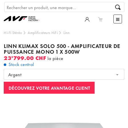
HI-FI Stéréo
Amplificateurs HiFi
Linn
LINN KLIMAX SOLO 500 - AMPLIFICATEUR DE
PUISSANCE MONO 1 X 500W
23'799.00 CHF
la pièce
Stock central
Argent
DÉCOUVREZ VOTRE AVANTAGE CLIENT
Ce contenu est hébergé par un tiers. En affichant le
contenu externe, vous acceptez les
termes et conditions
de