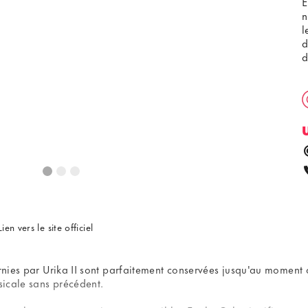
E
n
l
d
d
Lien vers le site officiel
urnies par Urika II sont parfaitement conservées jusqu'au moment
sicale sans précédent.