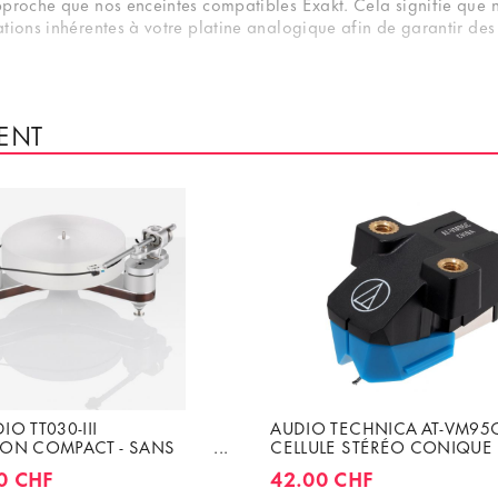
pproche que nos enceintes compatibles Exakt. Cela signifie que 
tions inhérentes à votre platine analogique afin de garantir des
urs de charge de votre cellule préférée. Choisissez là simplement 
s paramètres pourront être modifiés facilement lors d'un prochain
ENT
n Radikal, elle est montée sur la base Trampolin pour s'intégrer d
 platine.
kurate : FR.6'500.-TTC
limax : FR.9'100.-TTC
O TT030-III
AUDIO TECHNICA AT-VM95C
ION COMPACT - SANS
CELLULE STÉRÉO CONIQUE 
SANS CELLULE
VM95
0 CHF
42.00 CHF