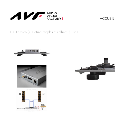
ACCUEIL
HI-FI Stéréo
Platines vinyles et cellules
Linn