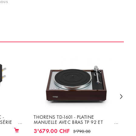
nous
la
ans le
 -
THORENS TD-1601 - PLATINE
TR
SÉRIE
MANUELLE AVEC BRAS TP 92 ET
PL
CELLULE AT-33EV MC
PA
3'679.00 CHF
39
3'790.00
MA