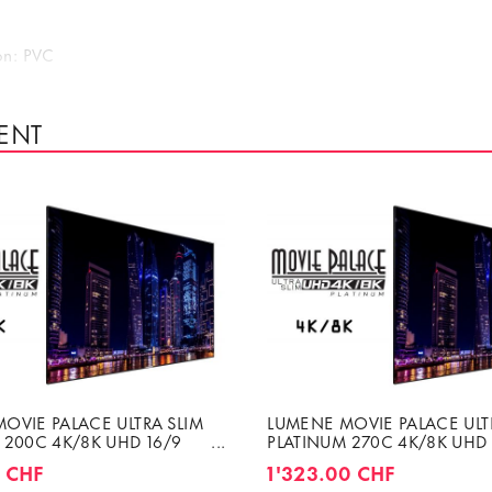
on: PVC
ENT
ment Dos noir occultant
OVIE PALACE ULTRA SLIM
LUMENE MOVIE PALACE ULT
 200C 4K/8K UHD 16/9
PLATINUM 270C 4K/8K UHD 
0
2700X1520
0 CHF
1'323.00 CHF