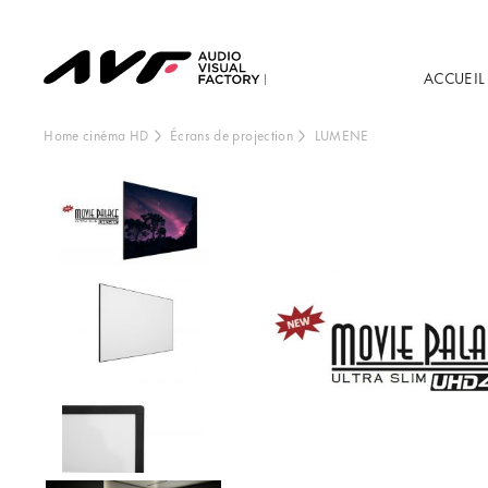
ACCUEIL
Home cinéma HD
Écrans de projection
LUMENE