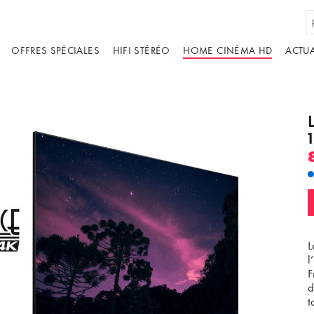
OFFRES SPÉCIALES
HIFI STÉRÉO
HOME CINÉMA HD
ACTUA
L
l
F
d
t