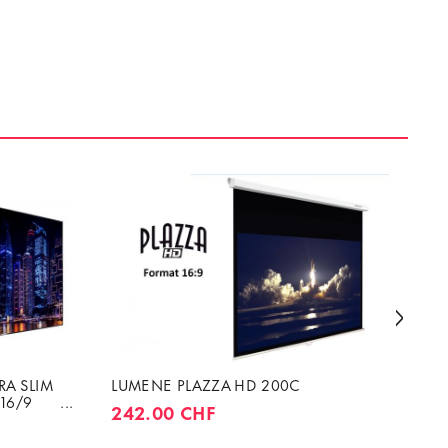
RA SLIM
LUMENE PLAZZA HD 200C
LU
16/9
242.00 CHF
4