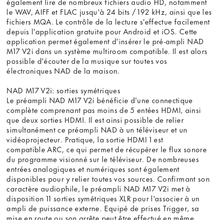
également lire de nombreux fichiers audio HD, notamment
le WAV, AIFF et FLAC jusqu'à 24 bits / 192 kHz, ainsi que les
fichiers MQA. Le contrôle de la lecture s'effectue facilement
depuis l'application gratuite pour Android et iOS. Cette
application permet également d'insérer le pré-ampli NAD
M17 V2i dans un système multiroom compatible. Il est alors
possible d'écouter de la musique sur toutes vos
électroniques NAD de la maison.
NAD M17 V2i: sorties symétriques
Le préampli NAD M17 V2i bénéficie d'une connectique
complète comprenant pas moins de 5 entées HDMI, ainsi
que deux sorties HDMI. Il est ainsi possible de relier
simultanément ce préampli NAD à un téléviseur et un
vidéoprojecteur. Pratique, la sortie HDMI 1 est
compatible ARC, ce qui permet de récupérer le flux sonore
du programme visionné sur le téléviseur. De nombreuses
entrées analogiques et numériques sont également
disponibles pour y relier toutes vos sources. Confirmant son
caractère audiophile, le préampli NAD M17 V2i met à
disposition 11 sorties symétriques XLR pour l'associer à un
ampli de puissance externe. Equipé de prises Trigger, sa
mise en route ou son arrête peut être effectué en même