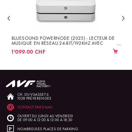
BLUESOUND POWERNODE (2025) - LECTEUR DE
MUSIQUE EN RÉSEAU 24-BIT/192KHZ AVEC
AMPLI DE 3×80W OU 2×100W RMS 8Ω
1'099.00 CHF
CH. DU VUASSET 6
1028 PRÉVERENGES
CONTACT PAR EMAIL
OUVERT DU LUNDI AU VENDREDI
DE 09:00 À 12:00 & 13:00 À 18:30
NOMBREUSES PLACES DE PARKING