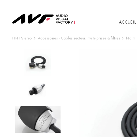
ACCUEIL
HI-FI Stéréo
Accessoires
-
Câbles secteur, multi-prises & filtres
Naim