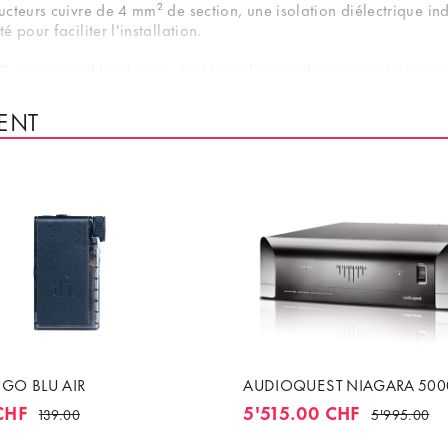
cteurs cuivre de 4 mm² de section, une isolation diélectrique ind
pour faciliter l'installation.
 qui reprend les thèmes de découplage et de continuité électrique
ts à double racleur et d'une suppression des courants de Fouca
ENT
 GO BLU AIR
AUDIOQUEST NIAGARA 500
CHF
5'515.00 CHF
139.00
5'995.00