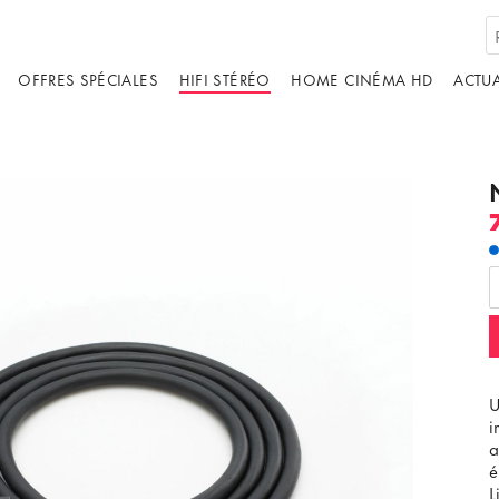
OFFRES SPÉCIALES
HIFI STÉRÉO
HOME CINÉMA HD
ACTUA
U
i
a
é
L