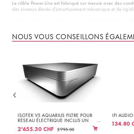
Le câble Power-Line est fabriqué sur mesure avec des condu
des niveaux élevés d'amortissement mécanique et de rigidité 
Le Power-Line est également équipé d'une fiche d'entrée IEC
d'une combinaison de découplage et de serrage, de contac
NOUS VOUS CONSEILLONS ÉGALEM
ISOTEK V5 AQUARIUS FILTRE POUR
IFI AUDIO
RÉSEAU ÉLECTRIQUE INCLUS UN
134.80 
CÂBLE PREMIER DE 1M50
2'655.30 CHF
2'795.00