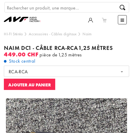
HI-FI Stéréo
Accessoires
-
Câbles digitaux
Naim
NAIM DC1 - CÂBLE RCA-RCA 1,25 MÈTRES
449.00 CHF
pièce de 1,25 mètres
Stock central
RCA-RCA
AJOUTER AU PANIER