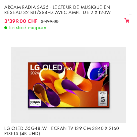
ARCAM RADIA SA35 - LECTEUR DE MUSIQUE EN
RÉSEAU 32-BIT/384HZ AVEC AMPLI DE 2 X 120W
CLASSE G SOUS 8Ω
3'399.00 CHF
3'499.00
En stock magasin
LG OLED-55G48LW - ECRAN TV 139 CM 3840 X 2160
PIXELS (4K UHD)