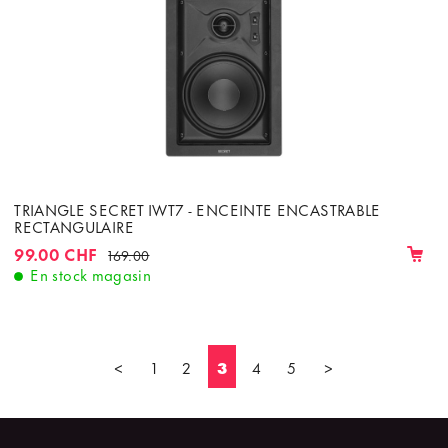
TRIANGLE SECRET IWT7 - ENCEINTE ENCASTRABLE
RECTANGULAIRE
99.00 CHF
169.00
En stock magasin
<
1
2
3
4
5
>