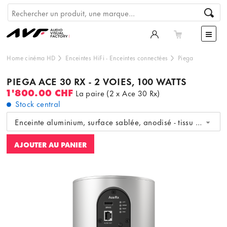
Home cinéma HD
Enceintes HiFi
-
Enceintes connectées
Piega
PIEGA ACE 30 RX - 2 VOIES, 100 WATTS
1'800.00 CHF
La paire (2 x Ace 30 Rx)
Stock central
Enceinte aluminium, surface sablée, anodisé - tissu argent
AJOUTER AU PANIER
Ce contenu est hébergé par un tiers. En affichant le
contenu externe, vous acceptez les
termes et conditions
de
youtube.com.