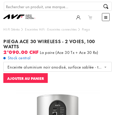
HI-FI Stéréo
Enceintes HiFi
-
Enceintes connectées
Piega
PIEGA ACE 30 WIRELESS - 2 VOIES, 100
WATTS
2'090.00 CHF
La paire (Ace 30 Tx + Ace 30 Rx)
Stock central
Enceinte aluminium noir anodisé, surface sablée - tissu noir
AJOUTER AU PANIER
Ce contenu est hébergé par un tiers. En affichant le
contenu externe, vous acceptez les
termes et conditions
de