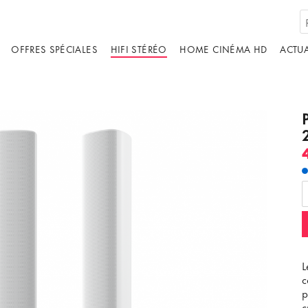
OFFRES SPÉCIALES
HIFI STÉRÉO
HOME CINÉMA HD
ACTUA
ébergé par un tiers. En affichant le contenu
us acceptez les
termes et conditions
de
youtube.com.
ir la vidéo
Ne plus demander
L
c
p
c