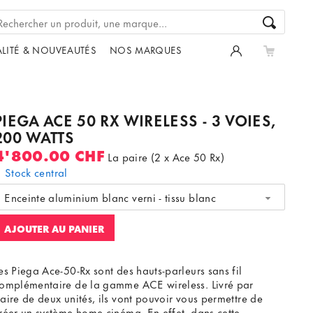
LITÉ & NOUVEAUTÉS
NOS MARQUES
PIEGA ACE 50 RX WIRELESS - 3 VOIES,
200 WATTS
4'800.00 CHF
La paire (2 x Ace 50 Rx)
Stock central
Enceinte aluminium blanc verni - tissu blanc
AJOUTER AU PANIER
es Piega Ace-50-Rx sont des hauts-parleurs sans fil
omplémentaire de la gamme ACE wireless. Livré par
aire de deux unités, ils vont pouvoir vous permettre de
réer un système home cinéma. En effet, dans cette