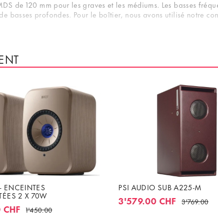
 MDS de 120 mm pour les graves et les médiums. Les basses fréqu
 basses profondes. Pour le boîtier, nous avons utilisé notre con
otre système audio. L’enceinte colonne est dotée d’un pied à bas
ENT
I - ENCEINTES
PSI AUDIO SUB A225-M
ÉES 2 X 70W
3'579.00 CHF
3'769.00
0 CHF
1'450.00