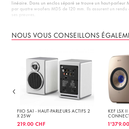
linéaire. Dans un enclos séparé se trouve un haut-parleur
par quatre woofers MDS de 120 mm. Ils assurent un rendu de
ses preuves.
L’Ace50Rx Wireless se prête comme enceinte principale de v
NOUS VOUS CONSEILLONS ÉGALEM
FIIO SA1 - HAUT-PARLEURS ACTIFS 2
KEF LSX I
X 25W
CONNECT
219.00 CHF
1'379.0