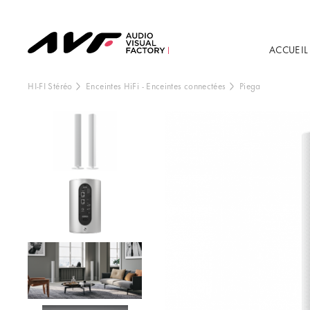
ACCUEIL
HI-FI Stéréo
Enceintes HiFi
-
Enceintes connectées
Piega
Ce contenu est h
externe, vo
Vo