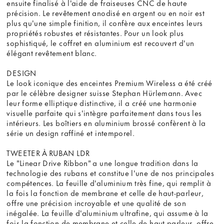
ensuite finalisé à l'aide de fraiseuses CNC de haute
précision. Le revêtement anodisé en argent ou en noir est
plus qu'une simple finition, il confère aux enceintes leurs
propriétés robustes et résistantes. Pour un look plus
sophistiqué, le coffret en aluminium est recouvert d'un
élégant revêtement blanc.
DESIGN
Le look iconique des enceintes Premium Wireless a été créé
par le célèbre designer suisse Stephan Hürlemann. Avec
leur forme elliptique distinctive, il a créé une harmonie
visuelle parfaite qui s'intègre parfaitement dans tous les
intérieurs. Les boîtiers en aluminium brossé confèrent à la
série un design raffiné et intemporel.
TWEETER À RUBAN LDR
Le "Linear Drive Ribbon" a une longue tradition dans la
technologie des rubans et constitue l'une de nos principales
compétences. La feuille d'aluminium très fine, qui remplit à
la fois la fonction de membrane et celle de haut-parleur,
offre une précision incroyable et une qualité de son
inégalée. La feuille d'aluminium ultrafine, qui assume à la
fois la fonction de membrane et celle de haut-parleur, offre