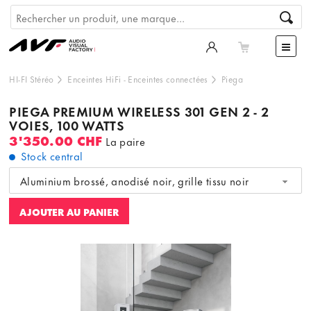
HI-FI Stéréo
Enceintes HiFi
-
Enceintes connectées
Piega
PIEGA PREMIUM WIRELESS 301 GEN 2 - 2
VOIES, 100 WATTS
3'350.00 CHF
La paire
Stock central
Aluminium brossé, anodisé noir, grille tissu noir
AJOUTER AU PANIER
Ce contenu est hébergé par un tiers. En affichant le
contenu externe, vous acceptez les
termes et conditions
de