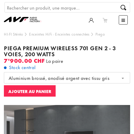
HI-FI Stéréo
Enceintes HiFi
-
Enceintes connectées
Piega
PIEGA PREMIUM WIRELESS 701 GEN 2 - 3
VOIES, 200 WATTS
7'900.00 CHF
La paire
Stock central
Aluminium brossé, anodisé argent avec tissu gris
AJOUTER AU PANIER
Ce contenu est hébergé par un tiers. En affichant le
contenu externe, vous acceptez les
termes et conditions
de