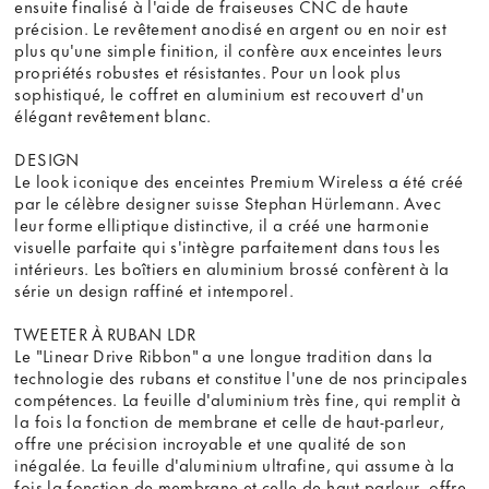
ensuite finalisé à l'aide de fraiseuses CNC de haute
précision. Le revêtement anodisé en argent ou en noir est
plus qu'une simple finition, il confère aux enceintes leurs
propriétés robustes et résistantes. Pour un look plus
sophistiqué, le coffret en aluminium est recouvert d'un
élégant revêtement blanc.
DESIGN
Le look iconique des enceintes Premium Wireless a été créé
par le célèbre designer suisse Stephan Hürlemann. Avec
leur forme elliptique distinctive, il a créé une harmonie
visuelle parfaite qui s'intègre parfaitement dans tous les
intérieurs. Les boîtiers en aluminium brossé confèrent à la
série un design raffiné et intemporel.
TWEETER À RUBAN LDR
Le "Linear Drive Ribbon" a une longue tradition dans la
technologie des rubans et constitue l'une de nos principales
compétences. La feuille d'aluminium très fine, qui remplit à
la fois la fonction de membrane et celle de haut-parleur,
offre une précision incroyable et une qualité de son
inégalée. La feuille d'aluminium ultrafine, qui assume à la
fois la fonction de membrane et celle de haut-parleur, offre