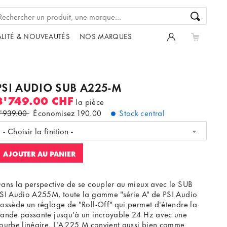
LITÉ & NOUVEAUTÉS
NOS MARQUES
PSI AUDIO SUB A225-M
3'749.00 CHF
la pièce
'939.00
Économisez
190.00
Stock central
- Choisir la finition -
AJOUTER AU PANIER
ans la perspective de se coupler au mieux avec le SUB
SI Audio A255M, toute la gamme "série A" de PSI Audio
ossède un réglage de "Roll-Off" qui permet d'étendre la
ande passante jusqu'à un incroyable 24 Hz avec une
ourbe linéaire. L'A 225 M convient aussi bien comme