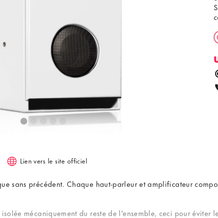
S
c
Lien vers le site officiel
ique sans précédent. Chaque haut-parleur et amplificateur compo
isolée mécaniquement du reste de l'ensemble, ceci pour éviter les