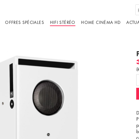
OFFRES SPÉCIALES
HIFI STÉRÉO
HOME CINÉMA HD
ACTUA
3
ébergé par un tiers. En affichant le contenu
us acceptez les
termes et conditions
de
youtube.com.
D
ir la vidéo
Ne plus demander
P
p
b
c