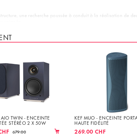
structure, une recherche poussée à conduit à la réalisation de deu
us soignée.
ENT
d
on de chaleur
dans un compartiment étanche
amplificateur
amme Active de PSI Audio
 AIO TWIN - ENCEINTE
KEF MUO - ENCEINTE PORT
ÉE STÉRÉO 2 X 50W
HAUTE FIDÉLITÉ
CHF
269.00 CHF
679.00