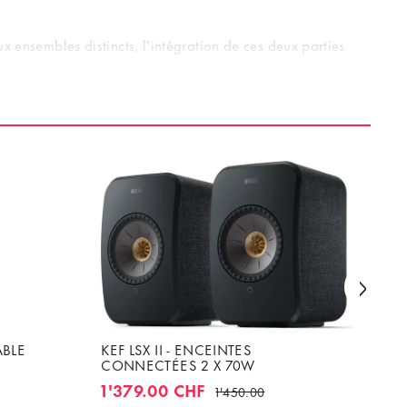
x ensembles distincts, l'intégration de ces deux parties
ABLE
KEF LSX II - ENCEINTES
CA
CONNECTÉES 2 X 70W
EN
AV
1'379.00 CHF
1'
1'450.00
W