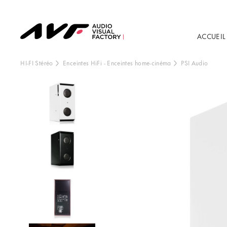
ACCUEIL
HI-FI Stéréo
Enceintes HiFi
-
Enceintes home-cinéma
PSI Audio
Ce contenu est h
externe, vo
Vo