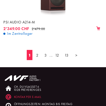
PSI AUDIO A214-M
2'349.00 CHF
2'479.00
Im Zentrallager
1
2
3
...
12
13
>
CH. DU VUASSET 6
1028 PRÉVERENGES
KONTAK PER E-MAIL
ÖFFNUNGSZEITEN: MONTAG BIS FREITAG