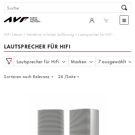
HiFi Stereo
/
Heimkino in hoher Auflösung
>
Lautsprecher für HiFi
LAUTSPRECHER FÜR HIFI
Lautsprecher für HiFi
Marken
7 ausgewählt
Sortieren nach Relevanz
24 /Seite