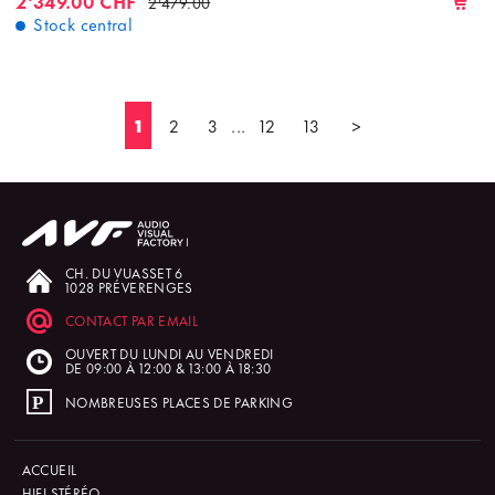
2'349.00 CHF
2'479.00
Stock central
1
2
3
...
12
13
>
CH. DU VUASSET 6
1028 PRÉVERENGES
CONTACT PAR EMAIL
OUVERT DU LUNDI AU VENDREDI
DE 09:00 À 12:00 & 13:00 À 18:30
NOMBREUSES PLACES DE PARKING
ACCUEIL
HIFI STÉRÉO