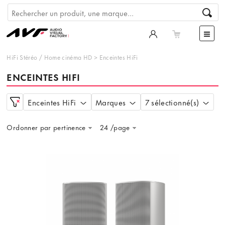
HiFi Stéréo
/
Home cinéma HD
>
Enceintes HiFi
ENCEINTES HIFI
Enceintes HiFi
Marques
7 sélectionné(s)
Ordonner par pertinence
24 /page