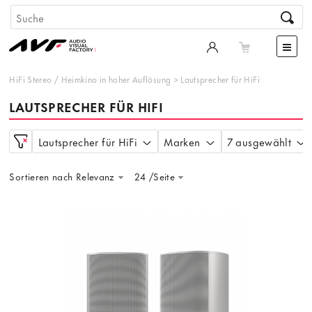
HiFi Stereo
/
Heimkino in hoher Auflösung
>
Lautsprecher für HiFi
LAUTSPRECHER FÜR HIFI
Lautsprecher für HiFi
Marken
7 ausgewählt
Sortieren nach Relevanz
24 /Seite