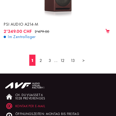
PSI AUDIO A214-M
2'349.00 CHF
2'479.00
Im Zentrallager
1
2
3
...
12
13
>
CH. DU VUASSET 6
1028 PRÉVERENGES
KONTAK PER E-MAIL
ÖFFNUNGSZEITEN: MONTAG BIS FREITAG