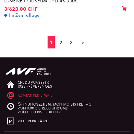
LUMENE COLISEUM UHD 4K 350C
3'623.00 CHF
Im Zentrallager
1
2
3
>
CH. DU VUASSET 6
1028 PRÉVERENGES
KONTAK PER E-MAIL
ÖFFNUNGSZEITEN: MONTAG BIS FREITAG
VON 9.00 BIS 12.00 UHR UND
VON 13.00 BIS 18.30 UHR
VIELE PARKPLÄTZE