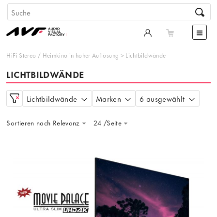
HiFi Stereo
/
Heimkino in hoher Auflösung
>
Lichtbildwände
LICHTBILDWÄNDE
Lichtbildwände
Marken
6 ausgewählt
Sortieren nach Relevanz
24 /Seite