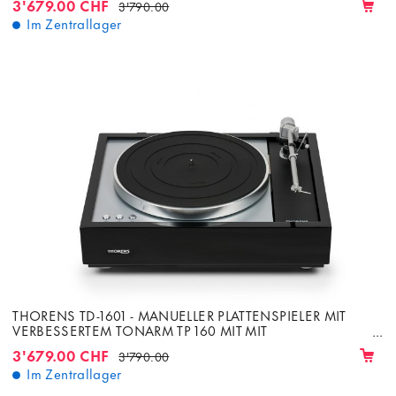
3'679.00 CHF
3'790.00
Im Zentrallager
THORENS TD-1601 - MANUELLER PLATTENSPIELER MIT
VERBESSERTEM TONARM TP 160 MIT MIT
TONABNEHMER AT-33EV MC
3'679.00 CHF
3'790.00
Im Zentrallager