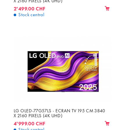
X 2160 PIXELS (4K UHD)
2'499.00 CHF
Stock central
LG OLED-77G57LS - ECRAN TV 195 CM 3840
X 2160 PIXELS (4K UHD)
4'999.00 CHF
Stock central