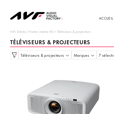
ACCUEIL
HiFi Stéréo
/
Home cinéma HD
>
Téléviseurs & projecteurs
TÉLÉVISEURS & PROJECTEURS
Téléviseurs & projecteurs
Marques
7 sélect