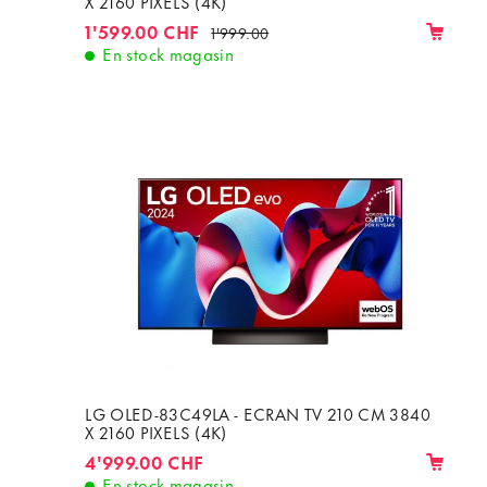
X 2160 PIXELS (4K)
1'599.00 CHF
1'999.00
En stock magasin
LG OLED-83C49LA - ECRAN TV 210 CM 3840
X 2160 PIXELS (4K)
4'999.00 CHF
En stock magasin