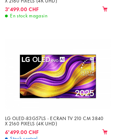
X 2160 PIXELS (4K UHD)
3'499.00 CHF
En stock magasin
LG OLED-83G57LS - ECRAN TV 210 CM 3840
X 2160 PIXELS (4K UHD)
6'499.00 CHF
Stock central