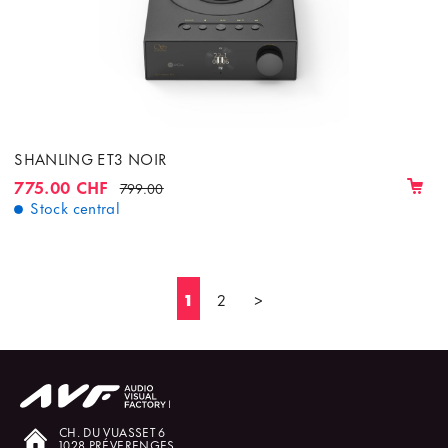
SHANLING ET3 NOIR
775.00 CHF
799.00
Stock central
1
2
>
CH. DU VUASSET 6
1028 PRÉVERENGES