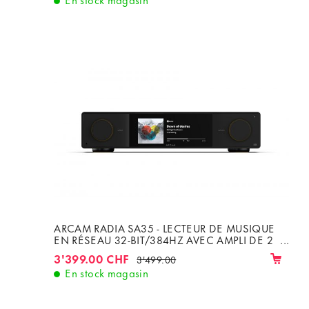
ARCAM RADIA SA35 - LECTEUR DE MUSIQUE
EN RÉSEAU 32-BIT/384HZ AVEC AMPLI DE 2
X 120W CLASSE G SOUS 8Ω
3'399.00 CHF
3'499.00
En stock magasin