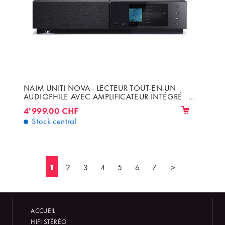
NAIM UNITI NOVA - LECTEUR TOUT-EN-UN
AUDIOPHILE AVEC AMPLIFICATEUR INTÉGRÉ
2 X 80W/8Ω HDMI ARC/CEC & AIRPLAY 2
4'999.00 CHF
Stock central
1
2
3
4
5
6
7
>
ACCUEIL
HIFI STÉRÉO