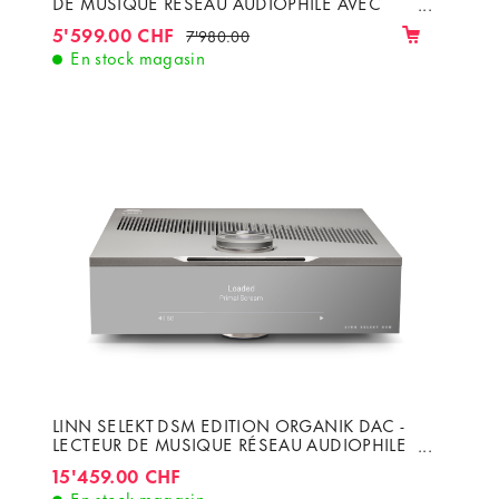
DE MUSIQUE RÉSEAU AUDIOPHILE AVEC
DAC KATALYST ET AMPLIFICATEUR 2 X 100W
5'599.00 CHF
7'980.00
En stock magasin
LINN SELEKT DSM EDITION ORGANIK DAC -
LECTEUR DE MUSIQUE RÉSEAU AUDIOPHILE
AVEC AMPLIFICATEUR 2 X 100W
15'459.00 CHF
En stock magasin