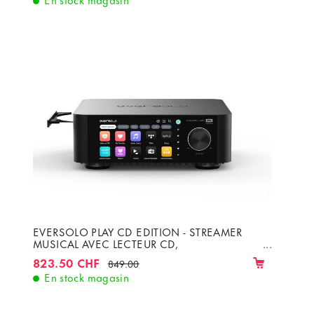
EVERSOLO PLAY CD EDITION - STREAMER
MUSICAL AVEC LECTEUR CD,
AMPLIFICATEUR DE CLASSE D ET WIFI, LAN,
823.50 CHF
849.00
BLUETOOTH
En stock magasin