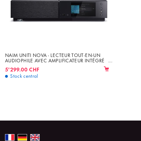
NAIM UNITI NOVA - LECTEUR TOUT-EN-UN
AUDIOPHILE AVEC AMPLIFICATEUR INTÉGRÉ
2 X 80W/8Ω ET DAB+/FM, HDMI ARC/CEC &
5'299.00 CHF
AIRPLAY 2
Stock central