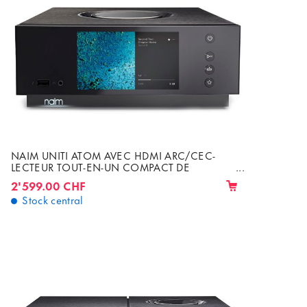
NAIM UNITI ATOM AVEC HDMI ARC/CEC-
LECTEUR TOUT-EN-UN COMPACT DE
QUALITÉ SUPÉRIEURE AVEC AMPLIFICATEUR
2'599.00 CHF
INTÉGRÉ 2 X 40W
Stock central