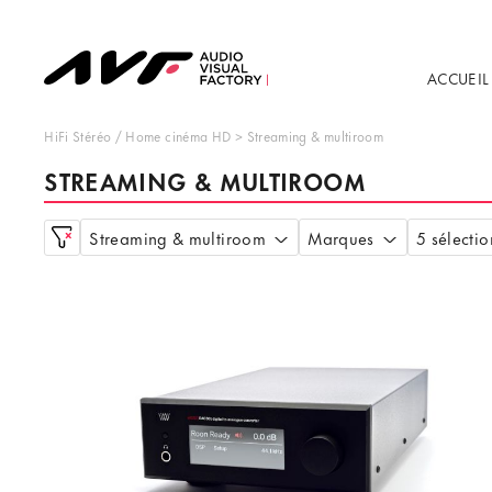
ACCUEIL
HiFi Stéréo
/
Home cinéma HD
>
Streaming & multiroom
STREAMING & MULTIROOM
Streaming & multiroom
Marques
5 sélectio