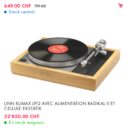
MANUELLE AVEC CELLULE ORTOFON 2M RED ET
649.00 CHF
719.00
PRÉAMPLIFICATEUR PHONO
Stock central
LINN KLIMAX LP12 AVEC ALIMENTATION RADIKAL II ET
CELLULE EKSTATIK
32'850.00 CHF
En stock magasin