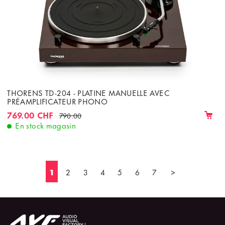
THORENS TD-204 - PLATINE MANUELLE AVEC
PRÉAMPLIFICATEUR PHONO
769.00 CHF
790.00
En stock magasin
1
2
3
4
5
6
7
>