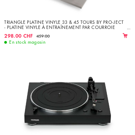
TRIANGLE PLATINE VINYLE 33 & 45 TOURS BY PRO-JECT
- PLATINE VINYLE À ENTRAÎNEMENT PAR COURROIE
ENTIÈREMENT MANUELLE AVEC CELLULE ORTOFON
298.00 CHF
459.00
OM-10E
En stock magasin