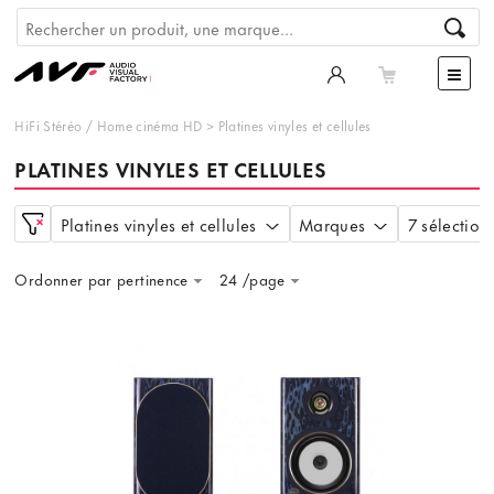
HiFi Stéréo
/
Home cinéma HD
>
Platines vinyles et cellules
PLATINES VINYLES ET CELLULES
Platines vinyles et cellules
Marques
7 sélection
Ordonner par pertinence
24 /page