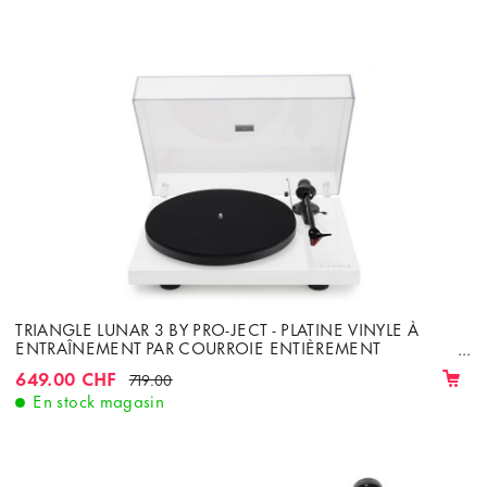
TRIANGLE LUNAR 3 BY PRO-JECT - PLATINE VINYLE À
ENTRAÎNEMENT PAR COURROIE ENTIÈREMENT
MANUELLE AVEC CELLULE ORTOFON 2M RED ET
649.00 CHF
719.00
PRÉAMPLIFICATEUR PHONO
En stock magasin