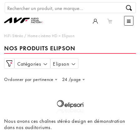
HiFi Stéréo
/
Home cinéma HD
>
Elipson
NOS PRODUITS ELIPSON
Catégories
Elipson
Ordonner par pertinence
24 /page
Nous avons ces chaînes stéréo design en démonstration
dans nos auditoriums.