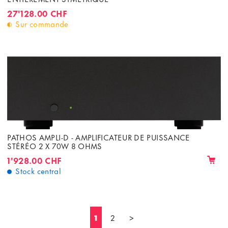
27'128.00 CHF
Sur commande
PATHOS AMPLI-D - AMPLIFICATEUR DE PUISSANCE
STÉRÉO 2 X 70W 8 OHMS
1'928.00 CHF
Stock central
1
2
>