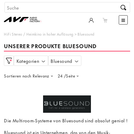
HiFi Stereo
/
Heimkino in hoher Auflösung
>
Bluesound
UNSERER PRODUKTE BLUESOUND
Kategorien
Bluesound
Sortieren nach Relevanz
24 /Seite
Die Multiroom-Systeme von Bluesound sind absolut genial !
Bluesound ist ein Unternehmen, das von den Musik-