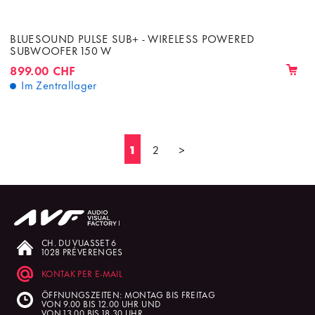
BLUESOUND PULSE SUB+ - WIRELESS POWERED
SUBWOOFER 150 W
899.00 CHF
Im Zentrallager
1
2
>
CH. DU VUASSET 6
1028 PRÉVERENGES
KONTAK PER E-MAIL
ÖFFNUNGSZEITEN: MONTAG BIS FREITAG
VON 9.00 BIS 12.00 UHR UND
VON 13.00 BIS 18.30 UHR