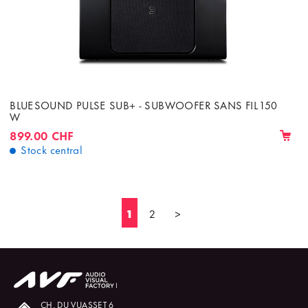
BLUESOUND PULSE SUB+ - SUBWOOFER SANS FIL 150
W
899.00 CHF
Stock central
1
2
>
CH. DU VUASSET 6