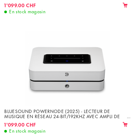
3×80W OU 2×100W RMS 8Ω
1'099.00 CHF
En stock magasin
BLUESOUND POWERNODE (2025) - LECTEUR DE
MUSIQUE EN RÉSEAU 24-BIT/192KHZ AVEC AMPLI DE
3×80W OU 2×100W RMS 8Ω
1'099.00 CHF
En stock magasin