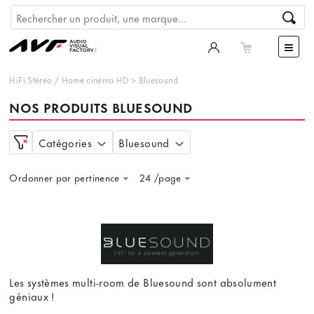
HiFi Stéréo
/
Home cinéma HD
>
Bluesound
NOS PRODUITS BLUESOUND
Catégories
Bluesound
Ordonner par pertinence
24 /page
Les systèmes multi-room de Bluesound sont absolument
géniaux !