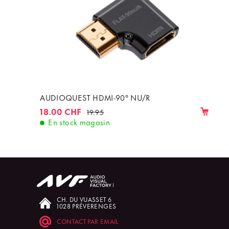
AUDIOQUEST HDMI-90° NU/R
18.00 CHF
19.95
En stock magasin
CH. DU VUASSET 6
1028 PRÉVERENGES
CONTACT PAR EMAIL