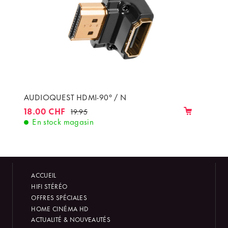
AUDIOQUEST HDMI-90° / N
18.00 CHF
19.95
En stock magasin
ACCUEIL
HIFI STÉRÉO
OFFRES SPÉCIALES
HOME CINÉMA HD
ACTUALITÉ & NOUVEAUTÉS