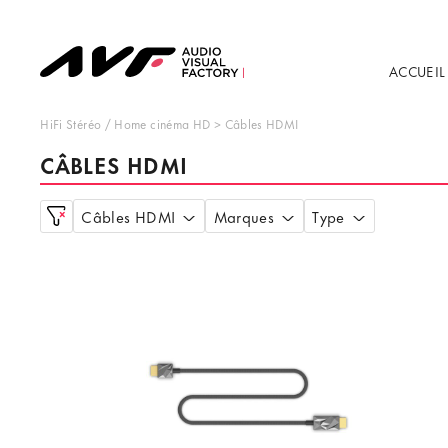
ACCUEIL
HiFi Stéréo
/
Home cinéma HD
>
Câbles HDMI
CÂBLES HDMI
Câbles HDMI
Marques
Type