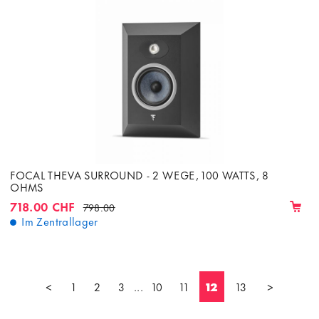
FOCAL THEVA SURROUND - 2 WEGE, 100 WATTS, 8
OHMS
718.00 CHF
798.00
Im Zentrallager
<
1
2
3
...
10
11
12
13
>