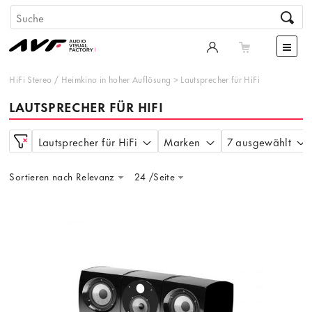
HiFi Stereo
/
Heimkino in hoher Auflösung
>
Lautsprecher für HiFi
LAUTSPRECHER FÜR HIFI
Lautsprecher für HiFi
Marken
7 ausgewählt
Sortieren nach Relevanz
24 /Seite