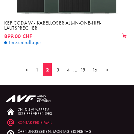
KEF CODA W - KABELLOSER ALL-IN-ONE-HIFI-
LAUTSPRECHER
899.00 CHF
Im Zentrallager
<
1
2
3
4
...
15
16
>
CH. DU VUASSET 6
1028 PRÉVERENGES
KONTAK PER E-MAIL
ÖFFNUNGSZEITEN: MONTAG BIS FREITAG