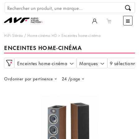
HiFi Stéréo
/
Home cinéma HD
>
Enceintes home-cinéma
ENCEINTES HOME-CINÉMA
Enceintes home-cinéma
Marques
9 sélectionné
Ordonner par pertinence
24 /page