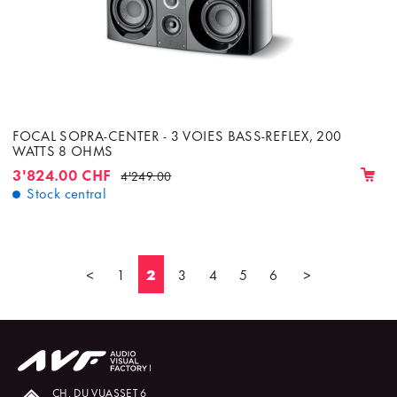
FOCAL SOPRA-CENTER - 3 VOIES BASS-REFLEX, 200
WATTS 8 OHMS
3'824.00 CHF
4'249.00
Stock central
<
1
2
3
4
5
6
>
CH. DU VUASSET 6