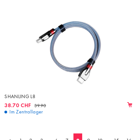
SHANLING L8
38.70 CHF
39.90
Im Zentrallager
<
1
2
3
...
6
7
8
9
10
...
15
16