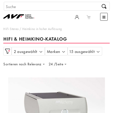
HiFi Stereo
/
Heimkino in hoher Auflösung
HIFI & HEIMKINO-KATALOG
2 ausgewählt
Marken
15 ausgewählt
Sortieren nach Relevanz
24 /Seite