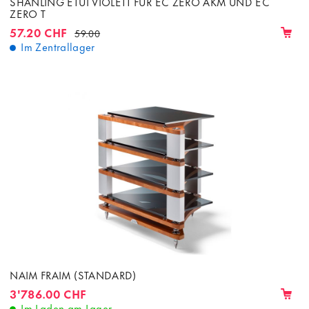
SHANLING ETUI VIOLETT FÜR EC ZERO AKM UND EC
ZERO T
57.20 CHF
59.00
Im Zentrallager
NAIM FRAIM (STANDARD)
3'786.00 CHF
Im Laden am Lager