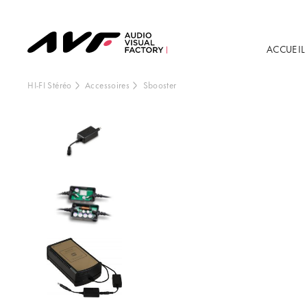
ACCUEIL
HI-FI Stéréo
Accessoires
Sbooster
Ce contenu est h
externe, vo
Vo