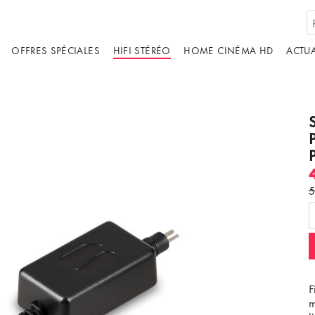
OFFRES SPÉCIALES
HIFI STÉRÉO
HOME CINÉMA HD
ACTUA
5
ébergé par un tiers. En affichant le contenu
us acceptez les
termes et conditions
de
youtube.com.
ir la vidéo
Ne plus demander
F
m