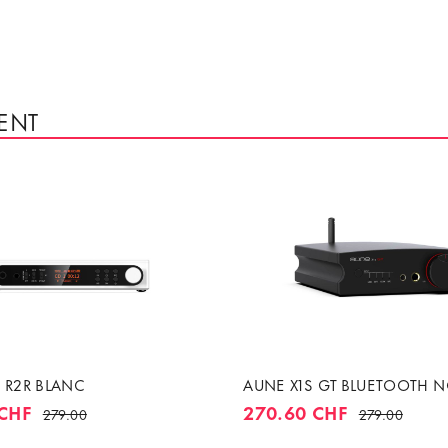
ENT
5 R2R BLANC
AUNE X1S GT BLUETOOTH N
 CHF
270.60 CHF
279.00
279.00