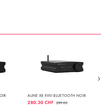
OIR
AUNE X8 XVIII BLUETOOTH NOIR
BL
EN
280.30 CHF
289.00
BI
74
10