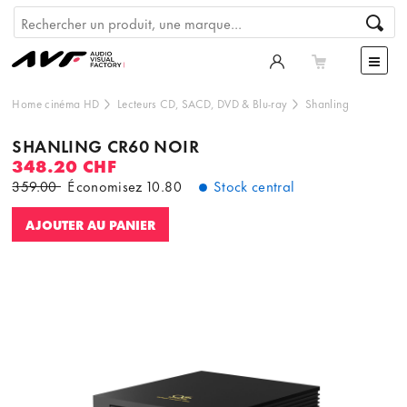
Home cinéma HD
Lecteurs CD, SACD, DVD & Blu-ray
Shanling
SHANLING CR60 NOIR
348.20 CHF
359.00
Économisez
10.80
Stock central
AJOUTER AU PANIER